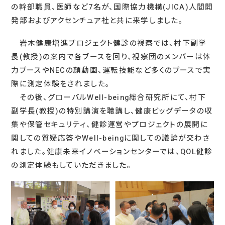
の幹部職員、医師など7名が、国際協力機構(JICA)人間開
発部およびアクセンチュア社と共に来学しました。
岩木健康増進プロジェクト健診の視察では、村下副学
長(教授)の案内で各ブースを回り、視察団のメンバーは体
力ブースやNECの顔動画、運転技能など多くのブースで実
際に測定体験をされました。
その後、グローバルWell-being総合研究所にて、村下
副学長(教授)の特別講演を聴講し、健康ビッグデータの収
集や保管セキュリティ、健診運営やプロジェクトの展開に
関しての質疑応答やWell-beingに関しての議論が交わさ
れました。健康未来イノベーションセンターでは、QOL健診
の測定体験もしていただきました。