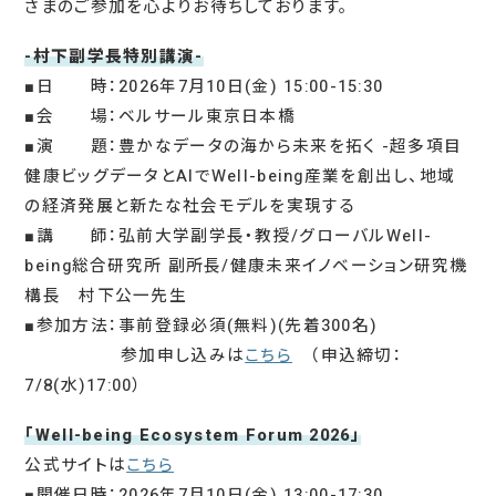
さまのご参加を心よりお待ちしております。
-村下副学長特別講演-
■日 時：2026年7月10日(金) 15:00-15:30
■会 場：ベルサール東京日本橋
■演 題：豊かなデータの海から未来を拓く -超多項目
健康ビッグデータとAIでWell-being産業を創出し、地域
の経済発展と新たな社会モデルを実現する
■講 師：弘前大学副学長・教授/グローバルWell-
being総合研究所 副所長/健康未来イノベーション研究機
構長 村下公一先生
■参加方法：事前登録必須(無料)(先着300名)
参加申し込みは
こちら
（申込締切：
7/8(水)17:00）
「Well-being Ecosystem Forum 2026」
公式サイトは
こちら
■開催日時：2026年7月10日(金) 13:00-17:30